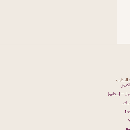
ة الخطيب
لكتروني
جميل — إسطنبول
باشر
In
F