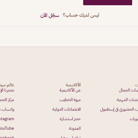
ليس لديك حساب؟
سجّل الآن
ت
الأكاديمية
عالم مرو
ت الجمال
عن الأكاديمية
متجرنا الإ
صات المهنية
مروة الخطيب
مركز الت
ب الحضوري في إسطنبول
الاعتمادات الدولية
واتساب م
ورات
حجز استشارة
stagram
المدونة
YouTube
تواصلي معنا
acebook