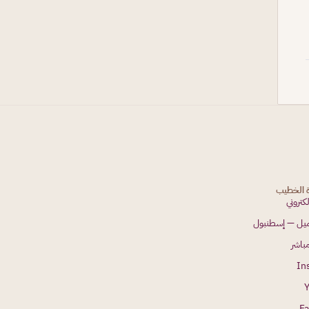
ة الخطيب
لكتروني
جميل — إسطنبول
باشر
In
F