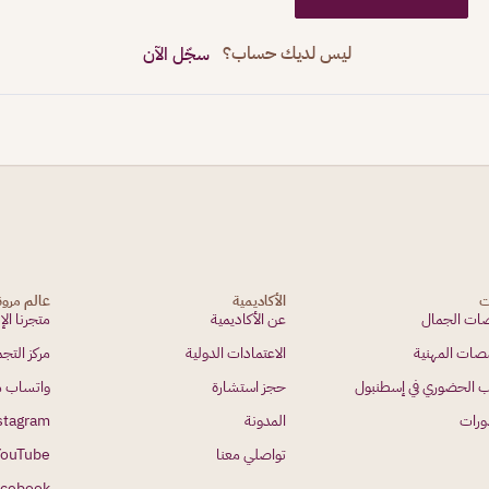
ليس لديك حساب؟
سجّل الآن
ت
الأكاديمية
عالم مرو
ت الجمال
عن الأكاديمية
متجرنا الإ
صات المهنية
الاعتمادات الدولية
مركز الت
ب الحضوري في إسطنبول
حجز استشارة
واتساب م
ورات
المدونة
stagram
تواصلي معنا
YouTube
acebook