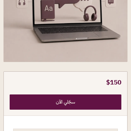
$
150
سجّلي الآن