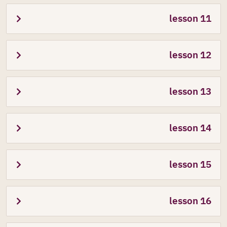
lesson 11
**نصف ساعة يومياً فقط… خطوة صغيرة كل يوم تصنع فرقاً كبيراً خلال
lesson 12
وقت قصير
lesson 13
lesson 14
lesson 15
lesson 16