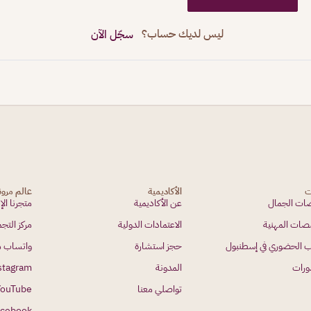
ليس لديك حساب؟
سجّل الآن
ت
الأكاديمية
عالم مرو
ت الجمال
عن الأكاديمية
متجرنا الإ
صات المهنية
الاعتمادات الدولية
مركز الت
ب الحضوري في إسطنبول
حجز استشارة
واتساب م
ورات
المدونة
stagram
تواصلي معنا
YouTube
acebook