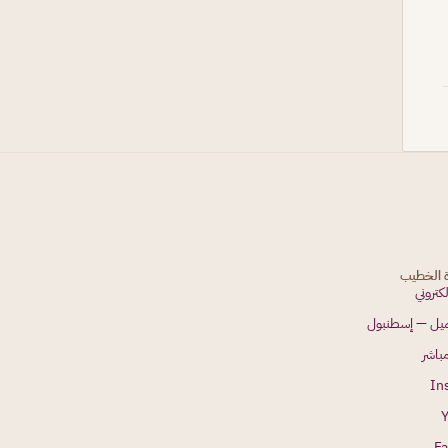
ة الخطيب
لكتروني
جميل — إسطنبول
باشر
In
F