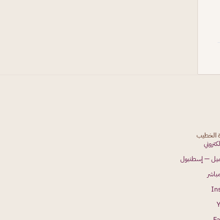
ة الخطيب
لكتروني
جميل — إسطنبول
باشر
In
F