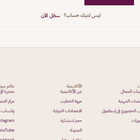
ليس لديك حساب؟
سجّل الآن
ت
الأكاديمية
عالم مرو
ت الجمال
عن الأكاديمية
متجرنا الإ
صات المهنية
مروة الخطيب
مركز الت
ب الحضوري في إسطنبول
الاعتمادات الدولية
واتساب م
ورات
حجز استشارة
stagram
المدونة
YouTube
تواصلي معنا
acebook