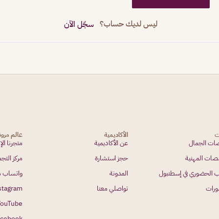
ليس لديك حساب؟
سجّل الآن
ت
الأكاديمية
عالم مرو
ت الجمال
عن الأكاديمية
متجرنا الإ
صات المهنية
حجز استشارة
مركز الت
ب الحضوري في إسطنبول
المدونة
واتساب م
ورات
تواصلي معنا
stagram
YouTube
acebook