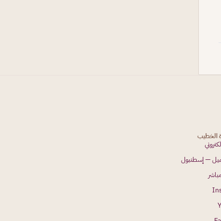
ة الخطيب
لكتروني
جميل — إسطنبول
باشر
In
F