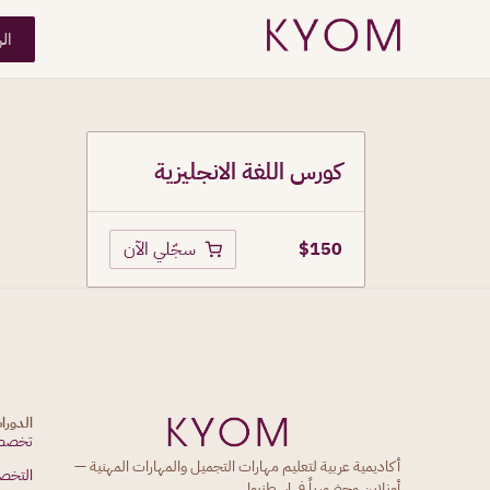
ال
كورس اللغة الانجليزية
$
150
سجّلي الآن
الدورا
تخصصا
أكاديمية عربية لتعليم مهارات التجميل والمهارات المهنية —
التخص
أونلاين وحضورياً في إسطنبول.